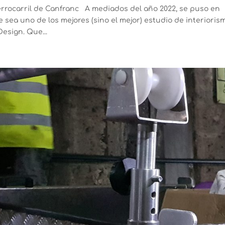
ferrocarril de Canfranc A mediados del año 2022, se puso en
sea uno de los mejores (sino el mejor) estudio de interioris
Design. Que...