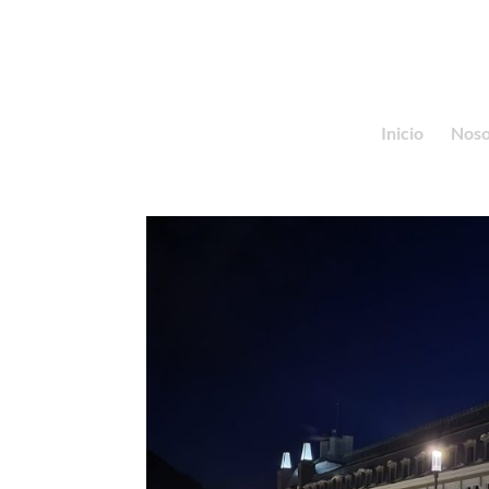
+34 687 406 395
info@mare-ingenieri
Inicio
Noso