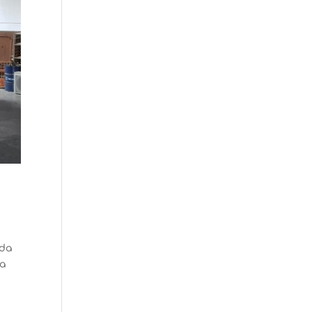
nda
da