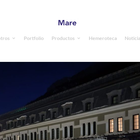
a.com
tros
Portfolio
Productos
Hemeroteca
Notici