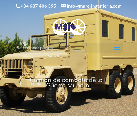
+34 687 406 395
info@mare-ingenieria.com
Seleccionar página
Camión de combate de la II
Guerra Mundial