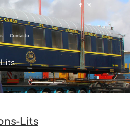
as
Contacto
Lits
ons-Lits