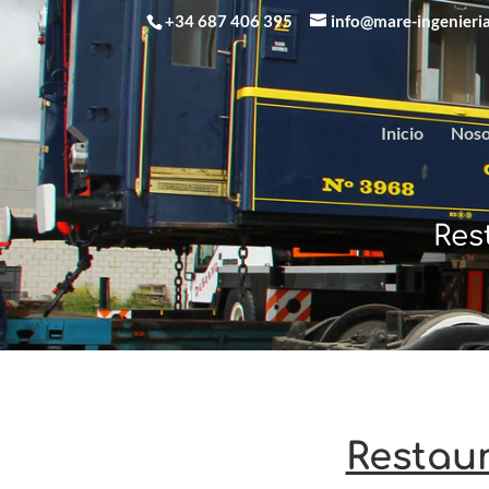
+34 687 406 395
info@mare-ingenieri
Inicio
Noso
Res
Restaur